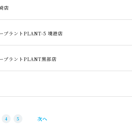
唐崎店
タープラントPLANT-5 境港店
ンタープラントPLANT黒部店
次へ
4
5